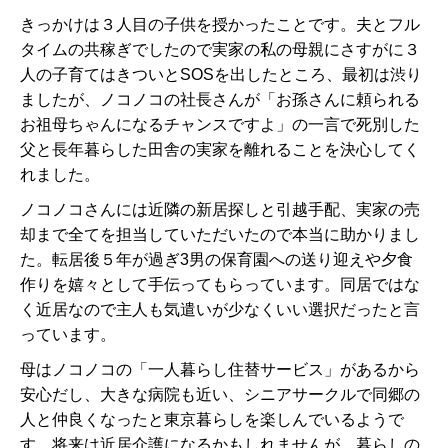
きっかけは３人目の子供を授かったことです。夫とフル
タイムの共稼ぎでしたので実家の私の母親にさすがに３
人の子育てはきついとSOSを出したところ、最初は渋り
ましたが、ノコノコの社長さんが「お孫さんに頼られる
お祖母ちゃんになるチャンスですよ」の一言で死別した
父と長年暮らした田舎の実家を離れることを決心してく
れました。
ノコノコさんには近隣の新居探しと引越手配、実家の売
却まで全てを担当していただいたので本当に助かりまし
た。転居後５年が過ぎ3男の保育園への送り迎えや夕食
作りを嬉々として手伝ってもらっています。同居ではな
く近居なので主人も気遣いが少なくいい選択だったと言
っています。
母はノコノコの「一人暮らし住替サービス」があるから
安心だし、大きな病院も近い、シニアサークルで同郷の
人と仲良くなったと東京暮らしを楽しんでいるようで
す。将来は近居介護になるかもしれませんが、暮らしの